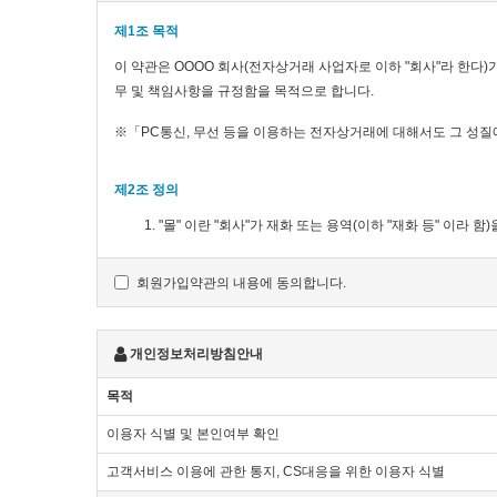
제1조 목적
이 약관은 OOOO 회사(전자상거래 사업자로 이하 "회사"라 한다)
무 및 책임사항을 규정함을 목적으로 합니다.
※「PC통신, 무선 등을 이용하는 전자상거래에 대해서도 그 성질
제2조 정의
"몰" 이란 "회사"가 재화 또는 용역(이하 "재화 등" 
운영하는 사업자의 의미로도 사용합니다.
"이용자"란 "몰"에 접속하여 이 약관에 따라 "몰"이 제공
회원가입약관의 내용에 동의합니다.
'회원'이라 함은 “몰”에 회원등록을 한 자로서, 계속적으로
'비회원'이라 함은 회원에 가입하지 않고 "몰"이 제공하는
개인정보처리방침안내
제3조 약관 등의 명시와 설명 및 개정
목적
"몰"은 이 약관의 내용과 상호 및 대표자 성명, 영업소 
이용자 식별 및 본인여부 확인
개인정보관리책임자 등을 이용자가 쉽게 알 수 있도록 사이
"몰"은 이용자가 약관에 동의하기에 앞서 약관에 정하여져
고객서비스 이용에 관한 통지, CS대응을 위한 이용자 식별
이용자의 확인을 구하여야 합니다.