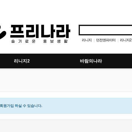
리니지
던전앤파이터
리니지2
|
|
바람의나라
아이온
뮤
|
|
|
|
메이플스토리
|
리니지2
바람의나라
원가입 하실 수 있습니다.