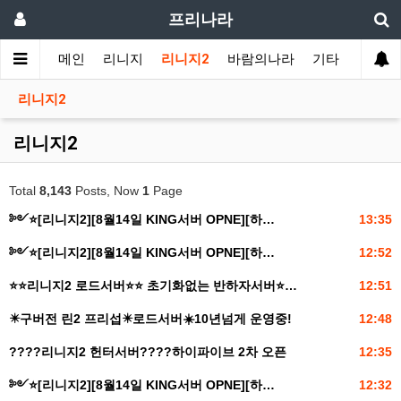
프리나라
메인
리니지
리니지2
바람의나라
기타
도감
리니지2
리니지2
Total
8,143
Posts, Now
1
Page
༻⭐️[리니지2][8월14일 KING서버 OPNE][하…
13:35
༻⭐️[리니지2][8월14일 KING서버 OPNE][하…
12:52
⭐️⭐️리니지2 로드서버⭐️⭐️ 초기화없는 반하자서버⭐…
12:51
✴️구버전 린2 프리섭✴️로드서버☀️10년넘게 운영중!
12:48
????리니지2 헌터서버????하이파이브 2차 오픈
12:35
༻⭐️[리니지2][8월14일 KING서버 OPNE][하…
12:32