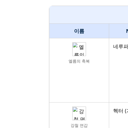
이름
네루파 
엘름의 축복
헥터 (
강철 면갑