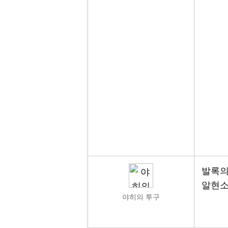
발록의
알현소
야히의 투구