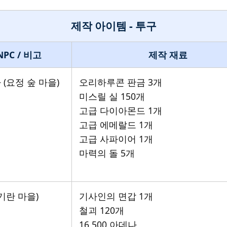
제작 아이템 - 투구
NPC / 비고
제작 재료
(요정 숲 마을)
오리하루콘 판금 3개
미스릴 실 150개
고급 다이아몬드 1개
고급 에메랄드 1개
고급 사파이어 1개
마력의 돌 5개
기란 마을)
기사인의 면갑 1개
철괴 120개
16,500 아데나