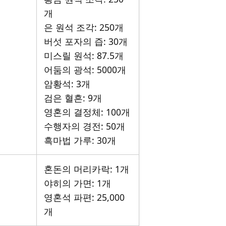
개
은 원석 조각: 250개
버섯 포자의 즙: 30개
미스릴 원석: 87.5개
어둠의 광석: 5000개
암황석: 3개
검은 혈흔: 9개
영혼의 결정체: 100개
수행자의 경전: 50개
흑마법 가루: 30개
혼돈의 머리카락: 1개
야히의 가면: 1개
영혼석 파편: 25,000
개