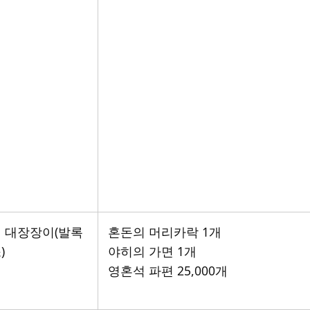
 대장장이(발록
혼돈의 머리카락 1개
)
야히의 가면 1개
영혼석 파편 25,000개