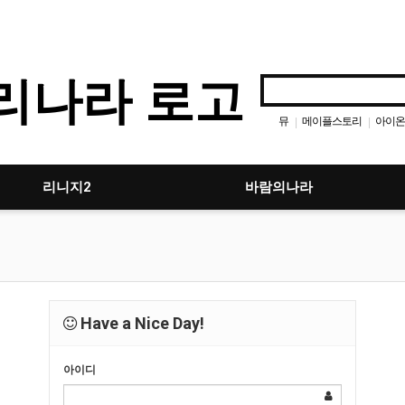
뮤
메이플스토리
아이온
|
|
던전앤파이터
리니지
다
|
|
|
디아블로
|
리니지2
바람의나라
Have a Nice Day!
아이디