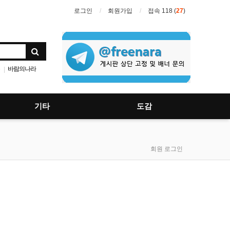
로그인
회원가입
접속 118 (
27
)
바람의나라
|
크에덴
리니지2
|
기타
도감
회원 로그인