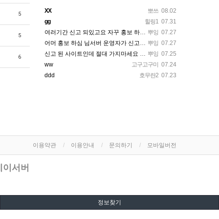
XX
뽀쓰
08.02
5
gg
힐링1
07.31
여러기간 신고 되있고요 자꾸 홍보 하시면 엮일수 있으니 조심하세요
뿌잉
07.27
5
어머 홍보 하심 님서버 운영자가 신고 대상 서버 운영자가 한 얘기에여 홍보하면 님도 같이 들어갈 수 있다고 …
뿌잉
07.27
신고 된 사이트인데 절대 가지마세요 운영자가 지입으로 홍보하면 같이 신고 된다고 했는데 아직도 홍보하시는 분…
뿌잉
07.25
6
ww
고구고구미
07.24
ddd
호무란2
07.23
이용약관
이용안내
문의하기
모바일버전
투데이서버
정보찾기