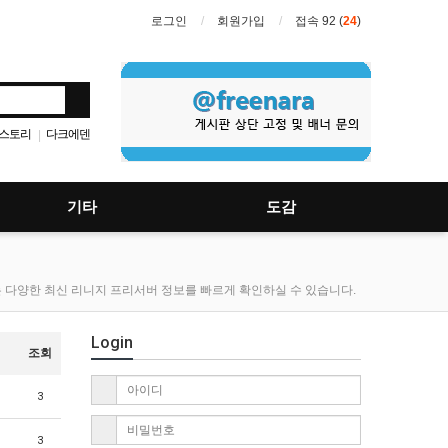
로그인
회원가입
접속 92 (
24
)
스토리
다크에덴
|
뮤
리니지
|
기타
도감
다양한 최신 리니지 프리서버 정보를 빠르게 확인하실 수 있습니다.
Login
조회
3
3