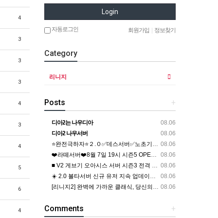
Login
4
자동로그인
회원가입
|
정보찾기
3
Category
3
리니지
3
Posts
+
4
디아2는 나우디아
08.06
3
디아2 나우서버
08.06
⭐️완전극하자⭐️２.０✅데스서버✅노초기화✅2서버✅주말변신이벤트✅
08.06
4
❤️라떼서버❤️8월 7일 19시 시즌5 OPEN❤️초기화 전 풀템 지원❤️
08.06
■ V2 게브기 오아시스 서버 시즌3 전격 오픈 ■
08.06
5
☀️ 2.0 볼타서버 신규 유저 지속 업데이트 이벤트 ☀️
08.06
[리니지2] 완벽에 가까운 클래식, 당신의 마지막 정착지
08.06
6
Comments
+
4