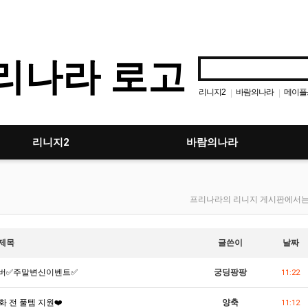
리니지2
바람의나라
메이플
|
|
아이온
던전앤파이터
|
|
|
디아블로
|
리니지2
바람의나라
프리나라의 리니지 게시판에서는 
제목
글쓴이
날짜
서버✅주말변신이벤트✅
궁딩팡팡
11:22
화 전 풀템 지원❤️
양축
11:12