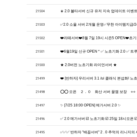
☀️ 2.0 볼타서버 신규 유저 지속 업데이트 이벤트 
21504
✅2.0 소울 서버 2개월 운영✅무한 아이템지급/
21503
❤️라떼서버❤️8월 7일 19시 시즌5 OPEN❤️초기
21502
❤️6월19일 신규 OPEN * ✅ 노초기화 2.0
21501
★ 2.0버전 노초기화 라이언서버 ★
21500
❤️ [반하자] 우리서버 3.1 /ui 클래식 본섭화! 노
21499
⭕⭕ 오픈 ２．０ 화산 서버 꿀잼 보장 ⭐⭐
21498
✨ [7/25 18:00 OPEN] 메가서버 2.0 ✨
21497
✅ 2.0 메가서버 ☑️ 노초기화 ☑️ 25일 18시오픈 ☑️
21496
✅✅✅ 반하자 "배꼽서버" 2 . 0 추억의 리니지의
21495