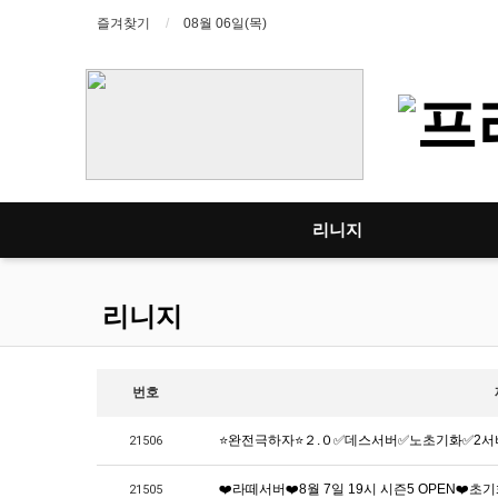
즐겨찾기
08월 06일(목)
리니지
리니지
번호
⭐️완전극하자⭐️２.０✅데스서버✅노초기화✅2
21506
❤️라떼서버❤️8월 7일 19시 시즌5 OPEN❤️초기
21505