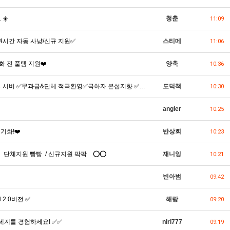
☀️
청춘
11:09
24시간 자동 사냥/신규 지원✅
스티메
11:06
화 전 풀템 지원❤️
양축
10:36
 ✅ 트루 서버 ✅무과금&단체 적극환영✅극하자 본섭지향 ✅…
도덕책
10:30
angler
10:25
초기화!❤️
반상회
10:23
 단체지원 빵빵 / 신규지원 팍팍 ⭕⭕
재니잉
10:21
빈아범
09:42
 2.0버전 ✅
해랑
09:20
 세계를 경험하세요! ✅✅
niri777
09:19