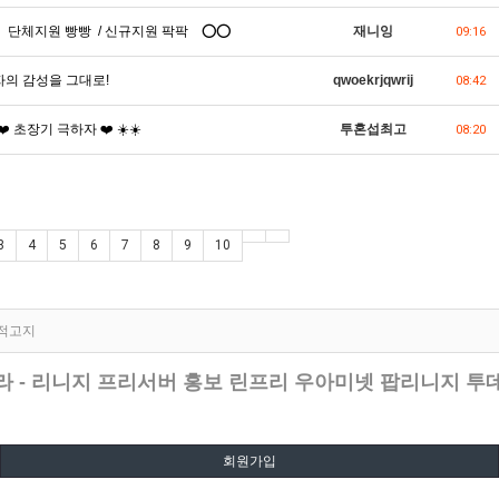
 단체지원 빵빵 / 신규지원 팍팍 ⭕⭕
재니잉
09:16
하자의 감성을 그대로!
qwoekrjqwrij
08:42
 ❤️ 초장기 극하자 ❤️ ☀️☀️
투혼섭최고
08:20
3
4
5
6
7
8
9
10
법적고지
 - 리니지 프리서버 홍보 린프리 우아미넷 팝리니지 
회원가입