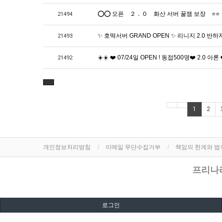
⭕⭕ 오픈 ２．０ 화산 서버 꿀잼 보장 ⭐⭐
21494
✨ 호떡서버 GRAND OPEN ✨ 리니지 2.0 반
21493
☀️☀️ ❤️ 07/24일 OPEN ! 동접500명❤️ 2.0 아론
21492
1
2
개인정보처리방침
이메일 무단수집거부
책임의 한계와 
프리나라
로그인