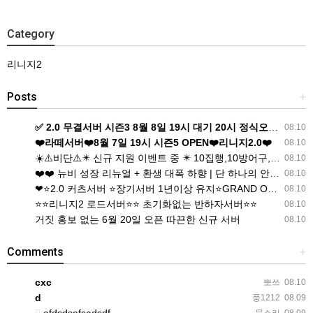
Category
리니지2
Posts
+
✅ 2.0 무결서버 시즌3 8월 8일 19시 대기 20시 정식오픈!!!✅
08.10
❤️라떼서버❤️8월 7일 19시 시즌5 OPEN❤️리니지2.0❤️
08.10
☀️⚠️비단⚠️✴️ 신규 지원 이벤트 중 ✴️ 10집행,10방어구,8악세 출발❗️⚠️☀️
08.10
❤️❤️ 뉴비 성장 리뉴얼 + 환생 대폭 하향 | 단 하나의 안정형 롱런 서버 [ 반하자 ] ❤️❤️
08.10
❤⭐️2.0 커츠서버 ⭐️장기서버 1년이상 유지⭐️GRAND OPEN⭐❤
08.10
⭐️⭐️리니지2 로드서버⭐️⭐️ 초기화없는 반하자서버⭐️⭐️
08.10
거짓 홍보 없는 6월 20일 오픈 따끈한 신규 서버
08.10
Comments
+
cxc
뽀쓰
08.10
d
풍1212
08.09